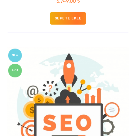
3.749,00
₺
SEPETE EKLE
NEW
HOT