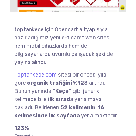
toptankeçe için Opencart altyapısıyla
hazırladığımız yeni e-ticaret web sitesi,
hem mobil cihazlarda hem de
bilgisayarlarda uyumlu çalışacak şekilde
yayına alındı.
Toptankece.com
sitesi bir önceki yıla
göre
organik trafiğini %123
artırdı.
Bunun yanında
“Keçe”
gibi jenerik
kelimede bile
ilk sırad
a yer almaya
başladı. Belirlenen
52 kelimenin 16
kelimesind
e ilk sayfada
yer almaktadır.
123%